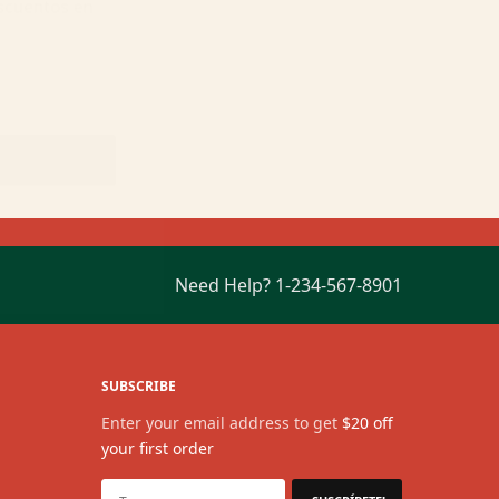
descuentos en
ME
Need Help?
1-234-567-8901
SUBSCRIBE
Enter your email address to get
$20 off
your first order