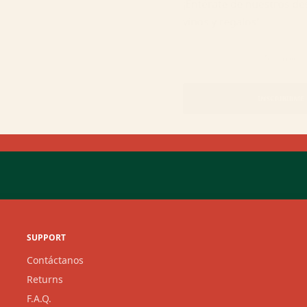
¡Entérate de nuestros 
vinos y regalos!
INSCRIBIR
SUPPORT
Contáctanos
Returns
F.A.Q.