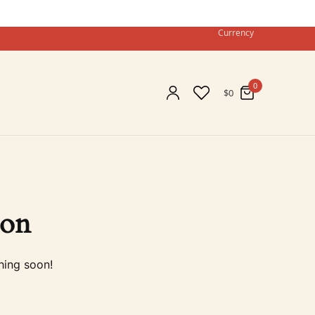
Currency
0
$
0
zon
hing soon!