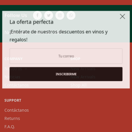
Follow Us
La oferta perfecta
¡Entérate de nuestros descuentos en vinos y
Need Help?
1-234-567-8901
regalos!
COMPANY
SHOP
Nosotros
New Arrivals
INSCRIBIRME
Noticias
New Arrivals
Contáctanos
Shop All
SUPPORT
Contáctanos
Returns
F.A.Q.