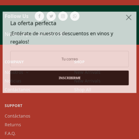
Follow Us
La oferta perfecta
¡Entérate de nuestros descuentos en vinos y
Need Help?
1-234-567-8901
regalos!
COMPANY
SHOP
Nosotros
New Arrivals
INSCRIBIRME
Noticias
New Arrivals
Contáctanos
Shop All
SUPPORT
Contáctanos
Returns
F.A.Q.