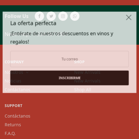
Follow Us
La oferta perfecta
¡Entérate de nuestros descuentos en vinos y
Need Help?
1-234-567-8901
regalos!
COMPANY
SHOP
Nosotros
New Arrivals
INSCRIBIRME
Noticias
New Arrivals
Contáctanos
Shop All
SUPPORT
Contáctanos
Returns
F.A.Q.