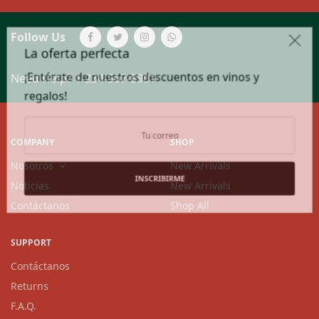
Follow Us
La oferta perfecta
¡Entérate de nuestros descuentos en vinos y
Need Help?
1-234-567-8901
regalos!
COMPANY
SHOP
Nosotros
New Arrivals
INSCRIBIRME
Noticias
New Arrivals
Contáctanos
Shop All
SUPPORT
Contáctanos
Returns
F.A.Q.