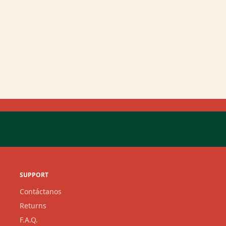
¡Entérate de nuestros 
vinos y regalos!
INSCRIBIRM
SUPPORT
Contáctanos
Returns
F.A.Q.