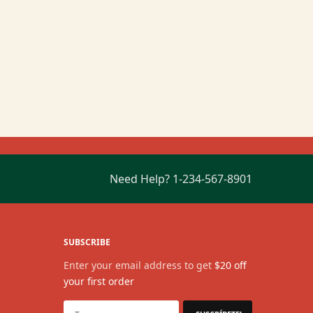
descuentos en
E
Need Help?
1-234-567-8901
SUBSCRIBE
Enter your email address to get
$20 off
your first order