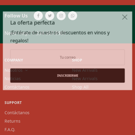
Follow Us
La oferta perfecta
¡Entérate de nuestros descuentos en vinos y
Need Help?
1-234-567-8901
regalos!
COMPANY
SHOP
Nosotros
New Arrivals
INSCRIBIRME
Noticias
New Arrivals
Contáctanos
Shop All
SUPPORT
Contáctanos
Returns
F.A.Q.