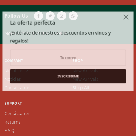
Follow Us
La oferta perfecta
¡Entérate de nuestros descuentos en vinos y
Need Help?
1-234-567-8901
regalos!
COMPANY
SHOP
Nosotros
New Arrivals
INSCRIBIRME
Noticias
New Arrivals
Contáctanos
Shop All
SUPPORT
Contáctanos
Returns
F.A.Q.