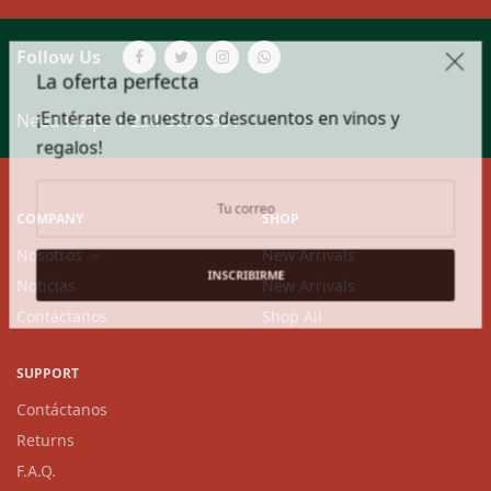
Follow Us
La oferta perfecta
¡Entérate de nuestros descuentos en vinos y
Need Help?
1-234-567-8901
regalos!
COMPANY
SHOP
Nosotros
New Arrivals
INSCRIBIRME
Noticias
New Arrivals
Contáctanos
Shop All
SUPPORT
Contáctanos
Returns
F.A.Q.